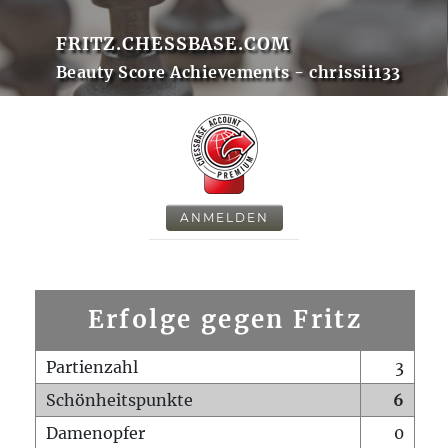
FRITZ.CHESSBASE.COM
Beauty Score Achievements - chrissii133
ANMELDEN
Erfolge gegen Fritz
Partienzahl
3
Schönheitspunkte
6
Damenopfer
0