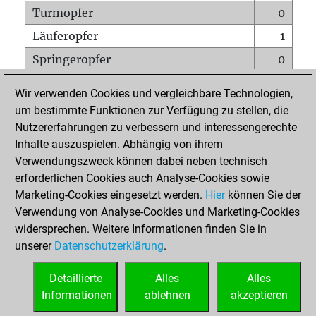
Turmopfer
0
Läuferopfer
1
Springeropfer
0
Bauernopfer
0
Wir verwenden Cookies und vergleichbare Technologien,
Matt auf vollem Brett
0
um bestimmte Funktionen zur Verfügung zu stellen, die
Nutzererfahrungen zu verbessern und interessengerechte
Bauer setzt Matt
0
Inhalte auszuspielen. Abhängig von ihrem
Erstickte Matts
0
Verwendungszweck können dabei neben technisch
Unterverwandlungen
0
erforderlichen Cookies auch Analyse-Cookies sowie
Marketing-Cookies eingesetzt werden.
Hier
können Sie der
Türme auf der siebten
0
Verwendung von Analyse-Cookies und Marketing-Cookies
widersprechen. Weitere Informationen finden Sie in
unserer
Datenschutzerklärung
.
STARTSEITE
Detaillierte
Alles
Alles
Informationen
ablehnen
akzeptieren