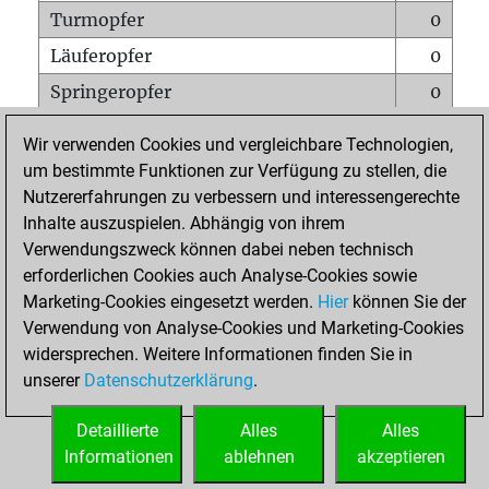
Turmopfer
0
Läuferopfer
0
Springeropfer
0
Bauernopfer
0
Wir verwenden Cookies und vergleichbare Technologien,
Matt auf vollem Brett
0
um bestimmte Funktionen zur Verfügung zu stellen, die
Nutzererfahrungen zu verbessern und interessengerechte
Bauer setzt Matt
0
Inhalte auszuspielen. Abhängig von ihrem
Erstickte Matts
0
Verwendungszweck können dabei neben technisch
Unterverwandlungen
0
erforderlichen Cookies auch Analyse-Cookies sowie
Marketing-Cookies eingesetzt werden.
Hier
können Sie der
Türme auf der siebten
0
Verwendung von Analyse-Cookies und Marketing-Cookies
widersprechen. Weitere Informationen finden Sie in
unserer
Datenschutzerklärung
.
STARTSEITE
Detaillierte
Alles
Alles
Informationen
ablehnen
akzeptieren