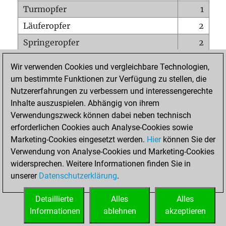
Turmopfer
1
Läuferopfer
2
Springeropfer
2
Bauernopfer
2
Wir verwenden Cookies und vergleichbare Technologien,
Matt auf vollem Brett
0
um bestimmte Funktionen zur Verfügung zu stellen, die
Nutzererfahrungen zu verbessern und interessengerechte
Bauer setzt Matt
0
Inhalte auszuspielen. Abhängig von ihrem
Erstickte Matts
0
Verwendungszweck können dabei neben technisch
Unterverwandlungen
0
erforderlichen Cookies auch Analyse-Cookies sowie
Marketing-Cookies eingesetzt werden.
Hier
können Sie der
Türme auf der siebten
0
Verwendung von Analyse-Cookies und Marketing-Cookies
widersprechen. Weitere Informationen finden Sie in
unserer
Datenschutzerklärung
.
STARTSEITE
Detaillierte
Alles
Alles
Informationen
ablehnen
akzeptieren