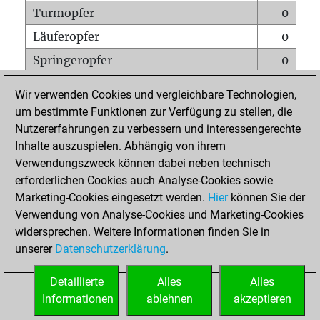
Turmopfer
0
Läuferopfer
0
Springeropfer
0
Bauernopfer
0
Wir verwenden Cookies und vergleichbare Technologien,
Matt auf vollem Brett
0
um bestimmte Funktionen zur Verfügung zu stellen, die
Nutzererfahrungen zu verbessern und interessengerechte
Bauer setzt Matt
0
Inhalte auszuspielen. Abhängig von ihrem
Erstickte Matts
0
Verwendungszweck können dabei neben technisch
Unterverwandlungen
0
erforderlichen Cookies auch Analyse-Cookies sowie
Marketing-Cookies eingesetzt werden.
Hier
können Sie der
Türme auf der siebten
0
Verwendung von Analyse-Cookies und Marketing-Cookies
widersprechen. Weitere Informationen finden Sie in
unserer
Datenschutzerklärung
.
STARTSEITE
Detaillierte
Alles
Alles
Informationen
ablehnen
akzeptieren