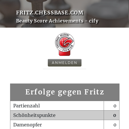
FRITZ.CHESSBASE.COM
Beauty Score Achievements - cify
ANMELDEN
Erfolge gegen Fritz
Partienzahl
0
Schönheitspunkte
0
Damenopfer
0