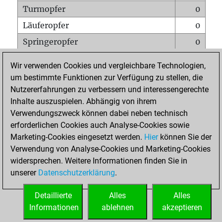
Turmopfer
0
Läuferopfer
0
Springeropfer
0
Bauernopfer
0
Wir verwenden Cookies und vergleichbare Technologien,
Matt auf vollem Brett
0
um bestimmte Funktionen zur Verfügung zu stellen, die
Nutzererfahrungen zu verbessern und interessengerechte
Bauer setzt Matt
0
Inhalte auszuspielen. Abhängig von ihrem
Erstickte Matts
0
Verwendungszweck können dabei neben technisch
Unterverwandlungen
0
erforderlichen Cookies auch Analyse-Cookies sowie
Marketing-Cookies eingesetzt werden.
Hier
können Sie der
Türme auf der siebten
0
Verwendung von Analyse-Cookies und Marketing-Cookies
widersprechen. Weitere Informationen finden Sie in
unserer
Datenschutzerklärung
.
STARTSEITE
Detaillierte
Alles
Alles
Informationen
ablehnen
akzeptieren