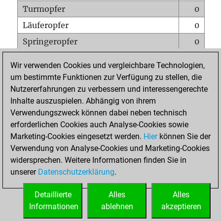
Turmopfer
0
Läuferopfer
0
Springeropfer
0
Bauernopfer
0
Wir verwenden Cookies und vergleichbare Technologien,
Matt auf vollem Brett
0
um bestimmte Funktionen zur Verfügung zu stellen, die
Nutzererfahrungen zu verbessern und interessengerechte
Bauer setzt Matt
0
Inhalte auszuspielen. Abhängig von ihrem
Erstickte Matts
0
Verwendungszweck können dabei neben technisch
Unterverwandlungen
0
erforderlichen Cookies auch Analyse-Cookies sowie
Marketing-Cookies eingesetzt werden.
Hier
können Sie der
Türme auf der siebten
0
Verwendung von Analyse-Cookies und Marketing-Cookies
widersprechen. Weitere Informationen finden Sie in
unserer
Datenschutzerklärung
.
STARTSEITE
Detaillierte
Alles
Alles
Informationen
ablehnen
akzeptieren