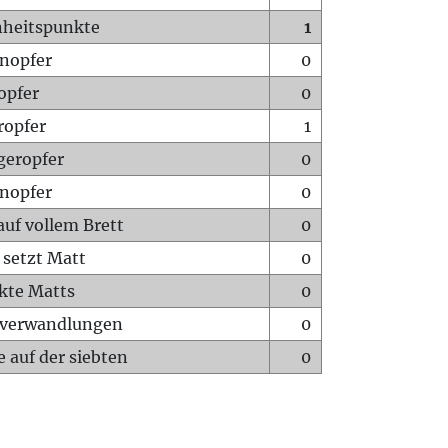
heitspunkte
1
nopfer
0
opfer
0
ropfer
1
geropfer
0
nopfer
0
auf vollem Brett
0
 setzt Matt
0
ckte Matts
0
rverwandlungen
0
 auf der siebten
0