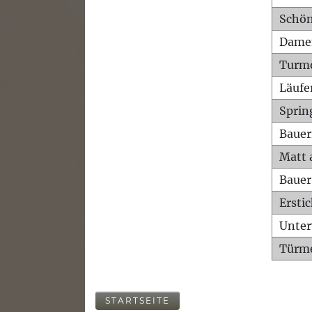
Schön
Dame
Turm
Läufe
Sprin
Bauer
Matt 
Bauer
Ersti
Unte
Türme
STARTSEITE