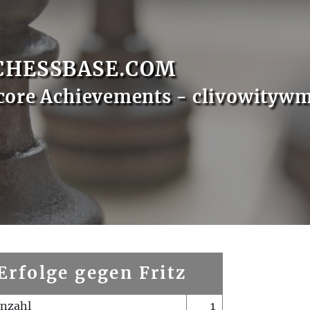
CHESSBASE.COM
core Achievements - clivowityw
Erfolge gegen Fritz
enzahl
1