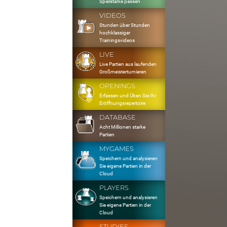
Spielstärke passen
VIDEOS
Stunden über Stunden
hochklassiger
Trainingsvideos
LIVE
Live Partien aus laufenden
Großmeisterturnieren
OPENINGS
Erfassen und Üben Sie Ihr
Eröffnungsrepertoire
DATABASE
Acht Millionen starke
Partien
MYGAMES
Speichern und analysieren
Sie eigene Partien in der
Cloud
PLAYERS
Speichern und analysieren
Sie eigene Partien in der
Cloud
STUDIES