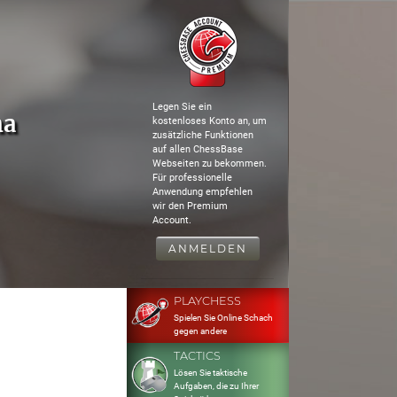
Legen Sie ein
ma
kostenloses Konto an, um
zusätzliche Funktionen
auf allen ChessBase
Webseiten zu bekommen.
Für professionelle
Anwendung empfehlen
wir den Premium
Account.
ANMELDEN
PLAYCHESS
Spielen Sie Online Schach
gegen andere
TACTICS
Lösen Sie taktische
Aufgaben, die zu Ihrer