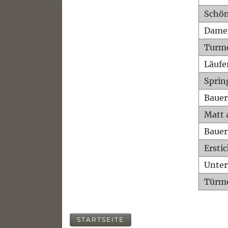
Schön
Dame
Turm
Läufe
Sprin
Bauer
Matt 
Bauer
Ersti
Unte
Türme
STARTSEITE