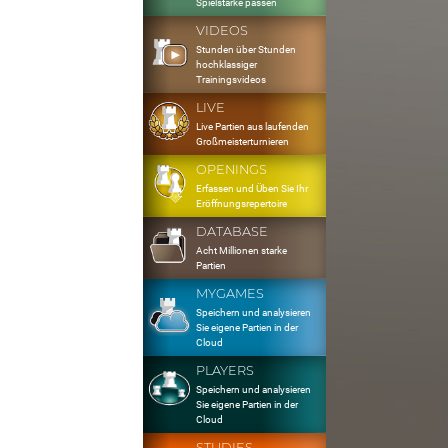
Spielstärke passen
VIDEOS
Stunden über Stunden
hochklassiger
Trainingsvideos
LIVE
Live Partien aus laufenden
Großmeisterturnieren
OPENINGS
Erfassen und Üben Sie Ihr
Eröffnungsrepertoire
DATABASE
Acht Millionen starke
Partien
MYGAMES
Speichern und analysieren
Sie eigene Partien in der
Cloud
PLAYERS
Speichern und analysieren
Sie eigene Partien in der
Cloud
STUDIES