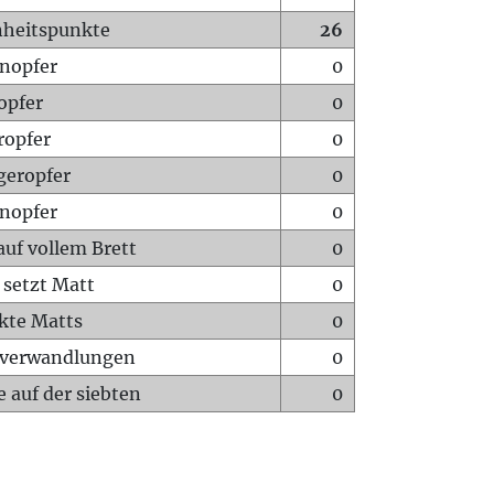
heitspunkte
26
nopfer
0
opfer
0
ropfer
0
geropfer
0
nopfer
0
auf vollem Brett
0
 setzt Matt
0
ckte Matts
0
rverwandlungen
0
 auf der siebten
0