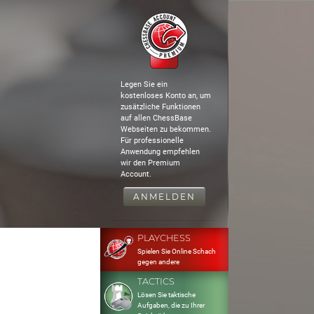
Legen Sie ein
kostenloses Konto an, um
zusätzliche Funktionen
auf allen ChessBase
Webseiten zu bekommen.
Für professionelle
Anwendung empfehlen
wir den Premium
Account.
ANMELDEN
PLAYCHESS
Spielen Sie Online Schach
gegen andere
TACTICS
Lösen Sie taktische
Aufgaben, die zu Ihrer