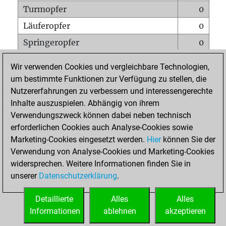
Turmopfer
0
Läuferopfer
0
Springeropfer
0
Bauernopfer
1
Wir verwenden Cookies und vergleichbare Technologien,
Matt auf vollem Brett
0
um bestimmte Funktionen zur Verfügung zu stellen, die
Nutzererfahrungen zu verbessern und interessengerechte
Bauer setzt Matt
0
Inhalte auszuspielen. Abhängig von ihrem
Erstickte Matts
0
Verwendungszweck können dabei neben technisch
Unterverwandlungen
0
erforderlichen Cookies auch Analyse-Cookies sowie
Marketing-Cookies eingesetzt werden.
Hier
können Sie der
Türme auf der siebten
0
Verwendung von Analyse-Cookies und Marketing-Cookies
widersprechen. Weitere Informationen finden Sie in
unserer
Datenschutzerklärung
.
STARTSEITE
Detaillierte
Alles
Alles
Informationen
ablehnen
akzeptieren