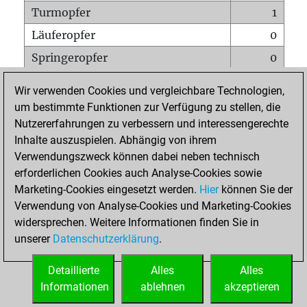
Turmopfer
1
Läuferopfer
0
Springeropfer
0
Bauernopfer
5
Wir verwenden Cookies und vergleichbare Technologien,
Matt auf vollem Brett
0
um bestimmte Funktionen zur Verfügung zu stellen, die
Nutzererfahrungen zu verbessern und interessengerechte
Bauer setzt Matt
0
Inhalte auszuspielen. Abhängig von ihrem
Erstickte Matts
0
Verwendungszweck können dabei neben technisch
Unterverwandlungen
0
erforderlichen Cookies auch Analyse-Cookies sowie
Marketing-Cookies eingesetzt werden.
Hier
können Sie der
Türme auf der siebten
0
Verwendung von Analyse-Cookies und Marketing-Cookies
widersprechen. Weitere Informationen finden Sie in
unserer
Datenschutzerklärung
.
STARTSEITE
Detaillierte
Alles
Alles
Informationen
ablehnen
akzeptieren