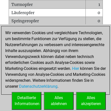
Turmopfer
1
Läuferopfer
0
Springeropfer
0
Bauernopfer
1
Wir verwenden Cookies und vergleichbare Technologien,
Matt auf vollem Brett
0
um bestimmte Funktionen zur Verfügung zu stellen, die
Nutzererfahrungen zu verbessern und interessengerechte
Bauer setzt Matt
0
Inhalte auszuspielen. Abhängig von ihrem
Erstickte Matts
0
Verwendungszweck können dabei neben technisch
Unterverwandlungen
0
erforderlichen Cookies auch Analyse-Cookies sowie
Marketing-Cookies eingesetzt werden.
Hier
können Sie der
Türme auf der siebten
0
Verwendung von Analyse-Cookies und Marketing-Cookies
widersprechen. Weitere Informationen finden Sie in
unserer
Datenschutzerklärung
.
STARTSEITE
Detaillierte
Alles
Alles
Informationen
ablehnen
akzeptieren