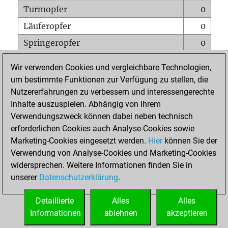
Turmopfer
0
Läuferopfer
0
Springeropfer
0
Bauernopfer
0
Wir verwenden Cookies und vergleichbare Technologien,
Matt auf vollem Brett
0
um bestimmte Funktionen zur Verfügung zu stellen, die
Nutzererfahrungen zu verbessern und interessengerechte
Bauer setzt Matt
0
Inhalte auszuspielen. Abhängig von ihrem
Erstickte Matts
0
Verwendungszweck können dabei neben technisch
Unterverwandlungen
0
erforderlichen Cookies auch Analyse-Cookies sowie
Marketing-Cookies eingesetzt werden.
Hier
können Sie der
Türme auf der siebten
0
Verwendung von Analyse-Cookies und Marketing-Cookies
widersprechen. Weitere Informationen finden Sie in
unserer
Datenschutzerklärung
.
STARTSEITE
Detaillierte
Alles
Alles
Informationen
ablehnen
akzeptieren