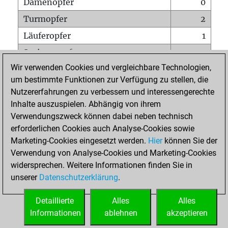
Damenopfer
0
Turmopfer
2
Läuferopfer
1
Springeropfer
3
Wir verwenden Cookies und vergleichbare Technologien,
Bauernopfer
3
um bestimmte Funktionen zur Verfügung zu stellen, die
Matt auf vollem Brett
0
Nutzererfahrungen zu verbessern und interessengerechte
Bauer setzt Matt
0
Inhalte auszuspielen. Abhängig von ihrem
Verwendungszweck können dabei neben technisch
Erstickte Matts
0
erforderlichen Cookies auch Analyse-Cookies sowie
Unterverwandlungen
0
Marketing-Cookies eingesetzt werden.
Hier
können Sie der
Verwendung von Analyse-Cookies und Marketing-Cookies
Türme auf der siebten
1
widersprechen. Weitere Informationen finden Sie in
unserer
Datenschutzerklärung
.
STARTSEITE
Detaillierte
Alles
Alles
Informationen
ablehnen
akzeptieren