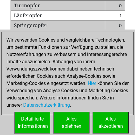
Turmopfer
0
Läuferopfer
1
Springeropfer
0
Bauernopfer
0
Wir verwenden Cookies und vergleichbare Technologien,
Matt auf vollem Brett
0
um bestimmte Funktionen zur Verfügung zu stellen, die
Nutzererfahrungen zu verbessern und interessengerechte
Bauer setzt Matt
0
Inhalte auszuspielen. Abhängig von ihrem
Erstickte Matts
0
Verwendungszweck können dabei neben technisch
Unterverwandlungen
0
erforderlichen Cookies auch Analyse-Cookies sowie
Marketing-Cookies eingesetzt werden.
Hier
können Sie der
Türme auf der siebten
0
Verwendung von Analyse-Cookies und Marketing-Cookies
widersprechen. Weitere Informationen finden Sie in
unserer
Datenschutzerklärung
.
STARTSEITE
Detaillierte
Alles
Alles
Informationen
ablehnen
akzeptieren