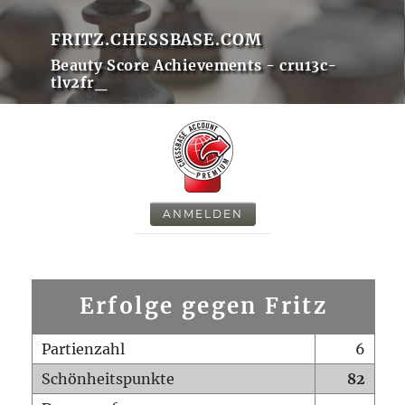
FRITZ.CHESSBASE.COM
Beauty Score Achievements - cru13c-
tlv2fr_
ANMELDEN
Erfolge gegen Fritz
Partienzahl
6
Schönheitspunkte
82