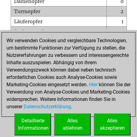
Damenopfer
0
Turmopfer
2
Läuferopfer
1
Springeropfer
0
Wir verwenden Cookies und vergleichbare Technologien,
Bauernopfer
3
um bestimmte Funktionen zur Verfügung zu stellen, die
Matt auf vollem Brett
0
Nutzererfahrungen zu verbessern und interessengerechte
Bauer setzt Matt
0
Inhalte auszuspielen. Abhängig von ihrem
Verwendungszweck können dabei neben technisch
Erstickte Matts
0
erforderlichen Cookies auch Analyse-Cookies sowie
Unterverwandlungen
0
Marketing-Cookies eingesetzt werden.
Hier
können Sie der
Verwendung von Analyse-Cookies und Marketing-Cookies
Türme auf der siebten
0
widersprechen. Weitere Informationen finden Sie in
unserer
Datenschutzerklärung
.
STARTSEITE
Detaillierte
Alles
Alles
Informationen
ablehnen
akzeptieren