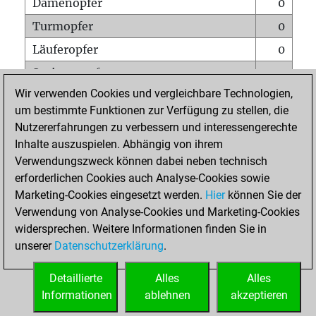
Damenopfer
0
Turmopfer
0
Läuferopfer
0
Springeropfer
0
Wir verwenden Cookies und vergleichbare Technologien,
Bauernopfer
0
um bestimmte Funktionen zur Verfügung zu stellen, die
Matt auf vollem Brett
0
Nutzererfahrungen zu verbessern und interessengerechte
Bauer setzt Matt
0
Inhalte auszuspielen. Abhängig von ihrem
Verwendungszweck können dabei neben technisch
Erstickte Matts
0
erforderlichen Cookies auch Analyse-Cookies sowie
Unterverwandlungen
0
Marketing-Cookies eingesetzt werden.
Hier
können Sie der
Verwendung von Analyse-Cookies und Marketing-Cookies
Türme auf der siebten
0
widersprechen. Weitere Informationen finden Sie in
unserer
Datenschutzerklärung
.
STARTSEITE
Detaillierte
Alles
Alles
Informationen
ablehnen
akzeptieren