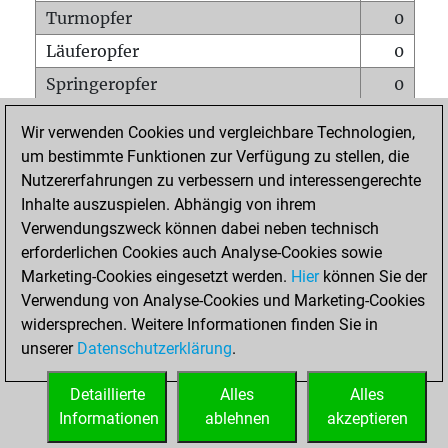
Turmopfer
0
Läuferopfer
0
Springeropfer
0
Bauernopfer
0
Wir verwenden Cookies und vergleichbare Technologien,
Matt auf vollem Brett
0
um bestimmte Funktionen zur Verfügung zu stellen, die
Nutzererfahrungen zu verbessern und interessengerechte
Bauer setzt Matt
0
Inhalte auszuspielen. Abhängig von ihrem
Erstickte Matts
0
Verwendungszweck können dabei neben technisch
Unterverwandlungen
0
erforderlichen Cookies auch Analyse-Cookies sowie
Marketing-Cookies eingesetzt werden.
Hier
können Sie der
Türme auf der siebten
0
Verwendung von Analyse-Cookies und Marketing-Cookies
widersprechen. Weitere Informationen finden Sie in
unserer
Datenschutzerklärung
.
STARTSEITE
Detaillierte
Alles
Alles
Informationen
ablehnen
akzeptieren