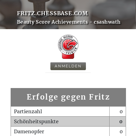
FRITZ.CHESSBASE.COM
Beauty Score Achievements - csashwath
ANMELDEN
Erfolge gegen Fritz
Partienzahl
0
Schönheitspunkte
0
Damenopfer
0