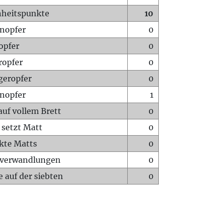
heitspunkte
10
nopfer
0
opfer
0
ropfer
0
geropfer
0
nopfer
1
auf vollem Brett
0
 setzt Matt
0
ckte Matts
0
rverwandlungen
0
 auf der siebten
0