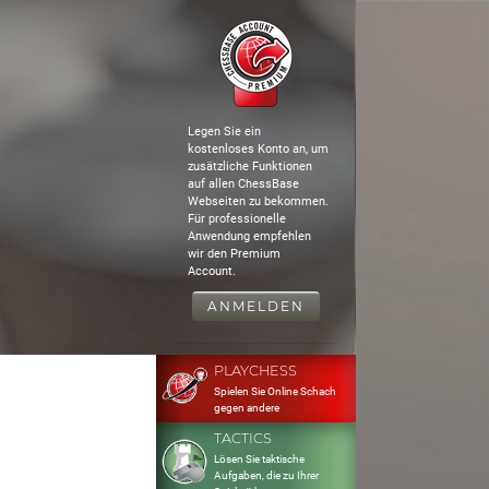
Legen Sie ein
kostenloses Konto an, um
zusätzliche Funktionen
auf allen ChessBase
Webseiten zu bekommen.
Für professionelle
Anwendung empfehlen
wir den Premium
Account.
ANMELDEN
PLAYCHESS
Spielen Sie Online Schach
gegen andere
TACTICS
Lösen Sie taktische
Aufgaben, die zu Ihrer