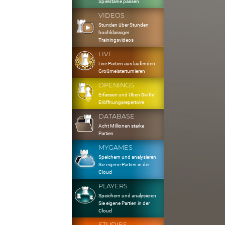
Spielstärke passen
VIDEOS
Stunden über Stunden
hochklassiger
Trainingsvideos
LIVE
Live Partien aus laufenden
Großmeisterturnieren
OPENINGS
Erfassen und Üben Sie Ihr
Eröffnungsrepertoire
DATABASE
Acht Millionen starke
Partien
MYGAMES
Speichern und analysieren
Sie eigene Partien in der
Cloud
PLAYERS
Speichern und analysieren
Sie eigene Partien in der
Cloud
STUDIES