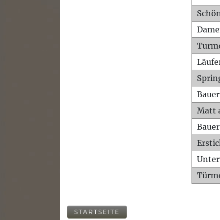
Schön
Dame
Turm
Läufe
Sprin
Bauer
Matt 
Bauer
Ersti
Unte
Türme
STARTSEITE