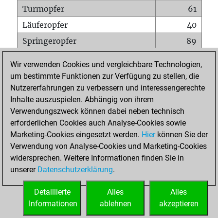
Turmopfer
61
Läuferopfer
40
Springeropfer
89
Bauernopfer
131
Wir verwenden Cookies und vergleichbare Technologien,
Matt auf vollem Brett
0
um bestimmte Funktionen zur Verfügung zu stellen, die
Nutzererfahrungen zu verbessern und interessengerechte
Bauer setzt Matt
0
Inhalte auszuspielen. Abhängig von ihrem
Erstickte Matts
0
Verwendungszweck können dabei neben technisch
Unterverwandlungen
0
erforderlichen Cookies auch Analyse-Cookies sowie
Marketing-Cookies eingesetzt werden.
Hier
können Sie der
Türme auf der siebten
21
Verwendung von Analyse-Cookies und Marketing-Cookies
widersprechen. Weitere Informationen finden Sie in
unserer
Datenschutzerklärung
.
STARTSEITE
Detaillierte
Alles
Alles
Informationen
ablehnen
akzeptieren