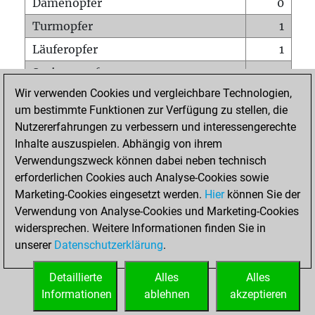
Damenopfer
0
Turmopfer
1
Läuferopfer
1
Springeropfer
1
Wir verwenden Cookies und vergleichbare Technologien,
Bauernopfer
1
um bestimmte Funktionen zur Verfügung zu stellen, die
Matt auf vollem Brett
0
Nutzererfahrungen zu verbessern und interessengerechte
Bauer setzt Matt
0
Inhalte auszuspielen. Abhängig von ihrem
Verwendungszweck können dabei neben technisch
Erstickte Matts
0
erforderlichen Cookies auch Analyse-Cookies sowie
Unterverwandlungen
0
Marketing-Cookies eingesetzt werden.
Hier
können Sie der
Verwendung von Analyse-Cookies und Marketing-Cookies
Türme auf der siebten
0
widersprechen. Weitere Informationen finden Sie in
unserer
Datenschutzerklärung
.
STARTSEITE
Detaillierte
Alles
Alles
Informationen
ablehnen
akzeptieren