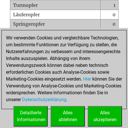
Turmopfer
1
Läuferopfer
0
Springeropfer
0
Bauernopfer
0
Wir verwenden Cookies und vergleichbare Technologien,
Matt auf vollem Brett
0
um bestimmte Funktionen zur Verfügung zu stellen, die
Nutzererfahrungen zu verbessern und interessengerechte
Bauer setzt Matt
0
Inhalte auszuspielen. Abhängig von ihrem
Erstickte Matts
0
Verwendungszweck können dabei neben technisch
Unterverwandlungen
0
erforderlichen Cookies auch Analyse-Cookies sowie
Marketing-Cookies eingesetzt werden.
Hier
können Sie der
Türme auf der siebten
0
Verwendung von Analyse-Cookies und Marketing-Cookies
widersprechen. Weitere Informationen finden Sie in
unserer
Datenschutzerklärung
.
STARTSEITE
Detaillierte
Alles
Alles
Informationen
ablehnen
akzeptieren