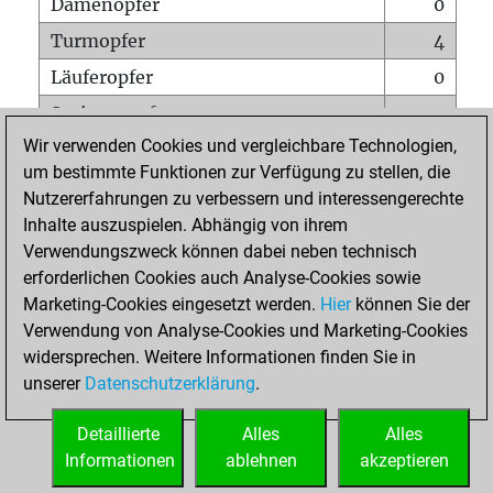
Damenopfer
0
Turmopfer
4
Läuferopfer
0
Springeropfer
1
Wir verwenden Cookies und vergleichbare Technologien,
Bauernopfer
4
um bestimmte Funktionen zur Verfügung zu stellen, die
Matt auf vollem Brett
0
Nutzererfahrungen zu verbessern und interessengerechte
Bauer setzt Matt
0
Inhalte auszuspielen. Abhängig von ihrem
Verwendungszweck können dabei neben technisch
Erstickte Matts
0
erforderlichen Cookies auch Analyse-Cookies sowie
Unterverwandlungen
0
Marketing-Cookies eingesetzt werden.
Hier
können Sie der
Verwendung von Analyse-Cookies und Marketing-Cookies
Türme auf der siebten
1
widersprechen. Weitere Informationen finden Sie in
unserer
Datenschutzerklärung
.
STARTSEITE
Detaillierte
Alles
Alles
Informationen
ablehnen
akzeptieren