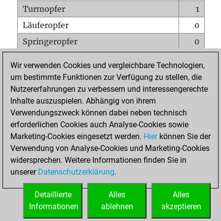
Turmopfer
1
Läuferopfer
0
Springeropfer
0
Bauernopfer
0
Wir verwenden Cookies und vergleichbare Technologien,
Matt auf vollem Brett
0
um bestimmte Funktionen zur Verfügung zu stellen, die
Nutzererfahrungen zu verbessern und interessengerechte
Bauer setzt Matt
0
Inhalte auszuspielen. Abhängig von ihrem
Erstickte Matts
0
Verwendungszweck können dabei neben technisch
Unterverwandlungen
0
erforderlichen Cookies auch Analyse-Cookies sowie
Marketing-Cookies eingesetzt werden.
Hier
können Sie der
Türme auf der siebten
0
Verwendung von Analyse-Cookies und Marketing-Cookies
widersprechen. Weitere Informationen finden Sie in
unserer
Datenschutzerklärung
.
STARTSEITE
Detaillierte
Alles
Alles
Informationen
ablehnen
akzeptieren