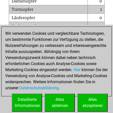
Damenopfer
0
Turmopfer
1
Läuferopfer
0
Springeropfer
1
Wir verwenden Cookies und vergleichbare Technologien,
Bauernopfer
0
um bestimmte Funktionen zur Verfügung zu stellen, die
Matt auf vollem Brett
0
Nutzererfahrungen zu verbessern und interessengerechte
Bauer setzt Matt
0
Inhalte auszuspielen. Abhängig von ihrem
Verwendungszweck können dabei neben technisch
Erstickte Matts
0
erforderlichen Cookies auch Analyse-Cookies sowie
Unterverwandlungen
0
Marketing-Cookies eingesetzt werden.
Hier
können Sie der
Verwendung von Analyse-Cookies und Marketing-Cookies
Türme auf der siebten
0
widersprechen. Weitere Informationen finden Sie in
unserer
Datenschutzerklärung
.
STARTSEITE
Detaillierte
Alles
Alles
Informationen
ablehnen
akzeptieren