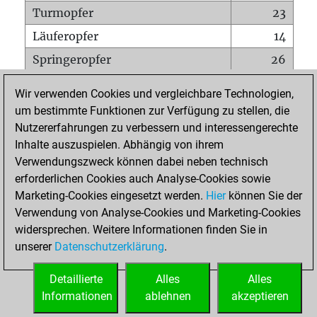
Turmopfer
23
Läuferopfer
14
Springeropfer
26
Bauernopfer
78
Wir verwenden Cookies und vergleichbare Technologien,
Matt auf vollem Brett
0
um bestimmte Funktionen zur Verfügung zu stellen, die
Nutzererfahrungen zu verbessern und interessengerechte
Bauer setzt Matt
0
Inhalte auszuspielen. Abhängig von ihrem
Erstickte Matts
0
Verwendungszweck können dabei neben technisch
Unterverwandlungen
0
erforderlichen Cookies auch Analyse-Cookies sowie
Marketing-Cookies eingesetzt werden.
Hier
können Sie der
Türme auf der siebten
7
Verwendung von Analyse-Cookies und Marketing-Cookies
widersprechen. Weitere Informationen finden Sie in
unserer
Datenschutzerklärung
.
STARTSEITE
Detaillierte
Alles
Alles
Informationen
ablehnen
akzeptieren