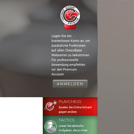
Legen Sie ein
kostenloses Konto an, um
zusätzliche Funktionen
auf allen ChessBase
Webseiten zu bekommen.
Für professionelle
Anwendung empfehlen
wir den Premium
Account.
ANMELDEN
PLAYCHESS
Spielen Sie Online Schach
gegen andere
TACTICS
Lösen Sie taktische
Aufgaben, die zu Ihrer