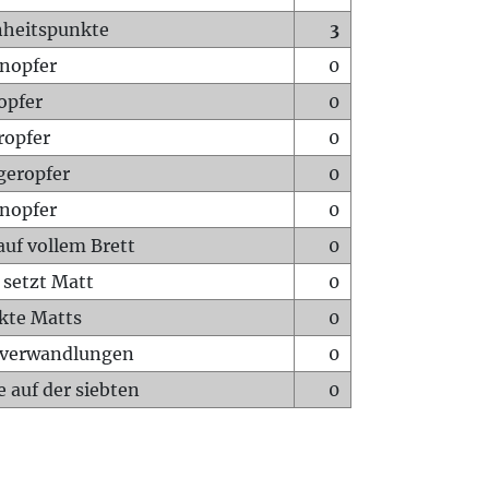
heitspunkte
3
nopfer
0
opfer
0
ropfer
0
geropfer
0
nopfer
0
auf vollem Brett
0
 setzt Matt
0
ckte Matts
0
rverwandlungen
0
 auf der siebten
0