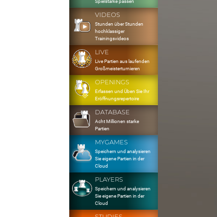
Spielstärke passen
VIDEOS
Stunden über Stunden
hochklassiger
Trainingsvideos
LIVE
Live Partien aus laufenden
Großmeisterturnieren
OPENINGS
Erfassen und Üben Sie Ihr
Eröffnungsrepertoire
DATABASE
Acht Millionen starke
Partien
MYGAMES
Speichern und analysieren
Sie eigene Partien in der
Cloud
PLAYERS
Speichern und analysieren
Sie eigene Partien in der
Cloud
STUDIES