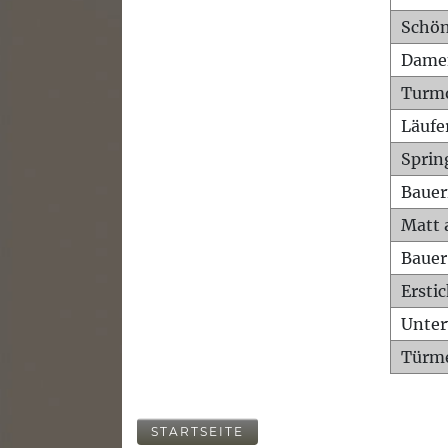
Schön
Dame
Turm
Läufe
Sprin
Bauer
Matt 
Bauer
Ersti
Unte
Türme
STARTSEITE