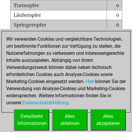
Turmopfer
0
Läuferopfer
0
Springeropfer
0
Bauernopfer
0
Wir verwenden Cookies und vergleichbare Technologien,
Matt auf vollem Brett
0
um bestimmte Funktionen zur Verfügung zu stellen, die
Nutzererfahrungen zu verbessern und interessengerechte
Bauer setzt Matt
0
Inhalte auszuspielen. Abhängig von ihrem
Erstickte Matts
0
Verwendungszweck können dabei neben technisch
Unterverwandlungen
0
erforderlichen Cookies auch Analyse-Cookies sowie
Marketing-Cookies eingesetzt werden.
Hier
können Sie der
Türme auf der siebten
0
Verwendung von Analyse-Cookies und Marketing-Cookies
widersprechen. Weitere Informationen finden Sie in
unserer
Datenschutzerklärung
.
STARTSEITE
Detaillierte
Alles
Alles
Informationen
ablehnen
akzeptieren