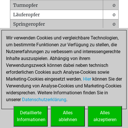
Turmopfer
0
Läuferopfer
0
Springeropfer
0
Bauernopfer
0
Wir verwenden Cookies und vergleichbare Technologien,
Matt auf vollem Brett
0
um bestimmte Funktionen zur Verfügung zu stellen, die
Nutzererfahrungen zu verbessern und interessengerechte
Bauer setzt Matt
0
Inhalte auszuspielen. Abhängig von ihrem
Erstickte Matts
0
Verwendungszweck können dabei neben technisch
Unterverwandlungen
0
erforderlichen Cookies auch Analyse-Cookies sowie
Marketing-Cookies eingesetzt werden.
Hier
können Sie der
Türme auf der siebten
0
Verwendung von Analyse-Cookies und Marketing-Cookies
widersprechen. Weitere Informationen finden Sie in
unserer
Datenschutzerklärung
.
STARTSEITE
Detaillierte
Alles
Alles
Informationen
ablehnen
akzeptieren