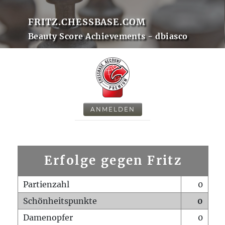
FRITZ.CHESSBASE.COM
Beauty Score Achievements - dbiasco
ANMELDEN
Erfolge gegen Fritz
Partienzahl
0
Schönheitspunkte
0
Damenopfer
0