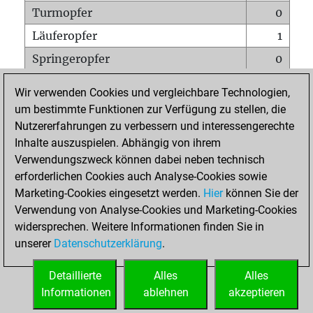
Turmopfer
0
Läuferopfer
1
Springeropfer
0
Bauernopfer
0
Wir verwenden Cookies und vergleichbare Technologien,
Matt auf vollem Brett
0
um bestimmte Funktionen zur Verfügung zu stellen, die
Nutzererfahrungen zu verbessern und interessengerechte
Bauer setzt Matt
0
Inhalte auszuspielen. Abhängig von ihrem
Erstickte Matts
0
Verwendungszweck können dabei neben technisch
Unterverwandlungen
0
erforderlichen Cookies auch Analyse-Cookies sowie
Marketing-Cookies eingesetzt werden.
Hier
können Sie der
Türme auf der siebten
0
Verwendung von Analyse-Cookies und Marketing-Cookies
widersprechen. Weitere Informationen finden Sie in
unserer
Datenschutzerklärung
.
STARTSEITE
Detaillierte
Alles
Alles
Informationen
ablehnen
akzeptieren