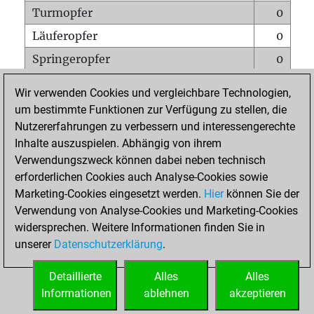
Turmopfer
0
Läuferopfer
0
Springeropfer
0
Bauernopfer
1
Wir verwenden Cookies und vergleichbare Technologien,
Matt auf vollem Brett
0
um bestimmte Funktionen zur Verfügung zu stellen, die
Nutzererfahrungen zu verbessern und interessengerechte
Bauer setzt Matt
0
Inhalte auszuspielen. Abhängig von ihrem
Erstickte Matts
0
Verwendungszweck können dabei neben technisch
Unterverwandlungen
0
erforderlichen Cookies auch Analyse-Cookies sowie
Marketing-Cookies eingesetzt werden.
Hier
können Sie der
Türme auf der siebten
0
Verwendung von Analyse-Cookies und Marketing-Cookies
widersprechen. Weitere Informationen finden Sie in
unserer
Datenschutzerklärung
.
STARTSEITE
Detaillierte
Alles
Alles
Informationen
ablehnen
akzeptieren