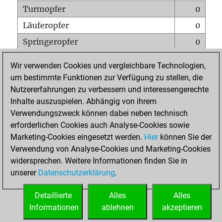
Turmopfer
0
Läuferopfer
0
Springeropfer
0
Bauernopfer
0
Wir verwenden Cookies und vergleichbare Technologien,
Matt auf vollem Brett
0
um bestimmte Funktionen zur Verfügung zu stellen, die
Nutzererfahrungen zu verbessern und interessengerechte
Bauer setzt Matt
0
Inhalte auszuspielen. Abhängig von ihrem
Erstickte Matts
0
Verwendungszweck können dabei neben technisch
Unterverwandlungen
0
erforderlichen Cookies auch Analyse-Cookies sowie
Marketing-Cookies eingesetzt werden.
Hier
können Sie der
Türme auf der siebten
0
Verwendung von Analyse-Cookies und Marketing-Cookies
widersprechen. Weitere Informationen finden Sie in
unserer
Datenschutzerklärung
.
STARTSEITE
Detaillierte
Alles
Alles
Informationen
ablehnen
akzeptieren