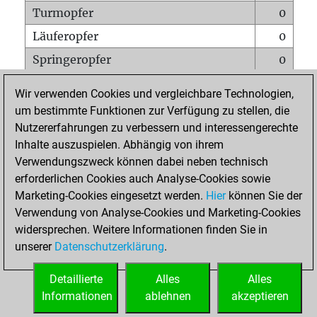
Turmopfer
0
Läuferopfer
0
Springeropfer
0
Bauernopfer
0
Wir verwenden Cookies und vergleichbare Technologien,
Matt auf vollem Brett
0
um bestimmte Funktionen zur Verfügung zu stellen, die
Nutzererfahrungen zu verbessern und interessengerechte
Bauer setzt Matt
0
Inhalte auszuspielen. Abhängig von ihrem
Erstickte Matts
0
Verwendungszweck können dabei neben technisch
Unterverwandlungen
0
erforderlichen Cookies auch Analyse-Cookies sowie
Marketing-Cookies eingesetzt werden.
Hier
können Sie der
Türme auf der siebten
0
Verwendung von Analyse-Cookies und Marketing-Cookies
widersprechen. Weitere Informationen finden Sie in
unserer
Datenschutzerklärung
.
STARTSEITE
Detaillierte
Alles
Alles
Informationen
ablehnen
akzeptieren