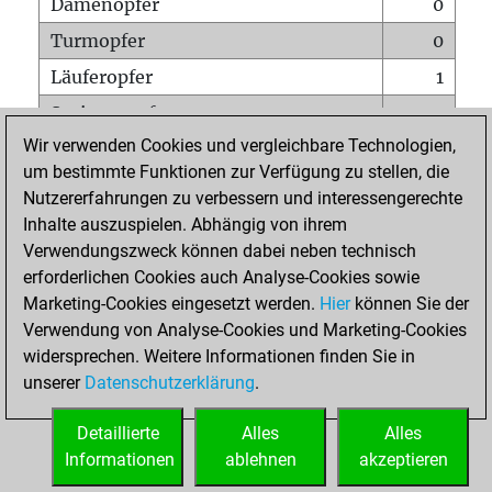
Damenopfer
0
Turmopfer
0
Läuferopfer
1
Springeropfer
0
Wir verwenden Cookies und vergleichbare Technologien,
Bauernopfer
1
um bestimmte Funktionen zur Verfügung zu stellen, die
Matt auf vollem Brett
0
Nutzererfahrungen zu verbessern und interessengerechte
Bauer setzt Matt
0
Inhalte auszuspielen. Abhängig von ihrem
Verwendungszweck können dabei neben technisch
Erstickte Matts
0
erforderlichen Cookies auch Analyse-Cookies sowie
Unterverwandlungen
0
Marketing-Cookies eingesetzt werden.
Hier
können Sie der
Verwendung von Analyse-Cookies und Marketing-Cookies
Türme auf der siebten
0
widersprechen. Weitere Informationen finden Sie in
unserer
Datenschutzerklärung
.
STARTSEITE
Detaillierte
Alles
Alles
Informationen
ablehnen
akzeptieren