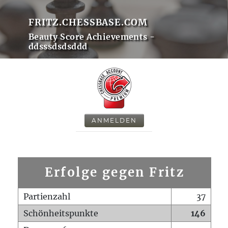
FRITZ.CHESSBASE.COM
Beauty Score Achievements -
ddsssdsdsddd
ANMELDEN
Erfolge gegen Fritz
Partienzahl
37
Schönheitspunkte
146