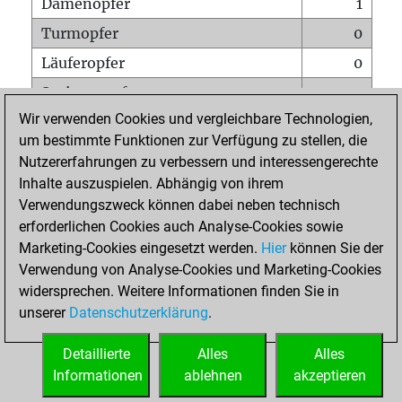
Damenopfer
1
Turmopfer
0
Läuferopfer
0
Springeropfer
0
Wir verwenden Cookies und vergleichbare Technologien,
Bauernopfer
4
um bestimmte Funktionen zur Verfügung zu stellen, die
Matt auf vollem Brett
0
Nutzererfahrungen zu verbessern und interessengerechte
Bauer setzt Matt
1
Inhalte auszuspielen. Abhängig von ihrem
Verwendungszweck können dabei neben technisch
Erstickte Matts
0
erforderlichen Cookies auch Analyse-Cookies sowie
Unterverwandlungen
0
Marketing-Cookies eingesetzt werden.
Hier
können Sie der
Verwendung von Analyse-Cookies und Marketing-Cookies
Türme auf der siebten
0
widersprechen. Weitere Informationen finden Sie in
unserer
Datenschutzerklärung
.
STARTSEITE
Detaillierte
Alles
Alles
Informationen
ablehnen
akzeptieren