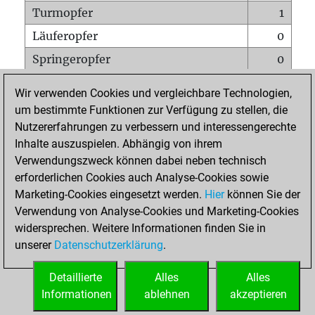
Turmopfer
1
Läuferopfer
0
Springeropfer
0
Bauernopfer
0
Wir verwenden Cookies und vergleichbare Technologien,
Matt auf vollem Brett
0
um bestimmte Funktionen zur Verfügung zu stellen, die
Nutzererfahrungen zu verbessern und interessengerechte
Bauer setzt Matt
0
Inhalte auszuspielen. Abhängig von ihrem
Erstickte Matts
0
Verwendungszweck können dabei neben technisch
Unterverwandlungen
0
erforderlichen Cookies auch Analyse-Cookies sowie
Marketing-Cookies eingesetzt werden.
Hier
können Sie der
Türme auf der siebten
0
Verwendung von Analyse-Cookies und Marketing-Cookies
widersprechen. Weitere Informationen finden Sie in
unserer
Datenschutzerklärung
.
STARTSEITE
Detaillierte
Alles
Alles
Informationen
ablehnen
akzeptieren