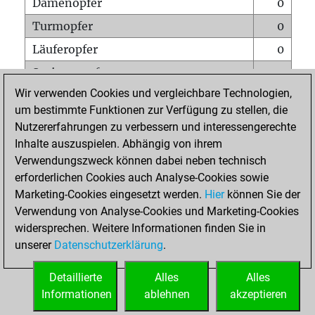
Damenopfer
0
Turmopfer
0
Läuferopfer
0
Springeropfer
0
Wir verwenden Cookies und vergleichbare Technologien,
Bauernopfer
1
um bestimmte Funktionen zur Verfügung zu stellen, die
Matt auf vollem Brett
0
Nutzererfahrungen zu verbessern und interessengerechte
Bauer setzt Matt
0
Inhalte auszuspielen. Abhängig von ihrem
Verwendungszweck können dabei neben technisch
Erstickte Matts
0
erforderlichen Cookies auch Analyse-Cookies sowie
Unterverwandlungen
0
Marketing-Cookies eingesetzt werden.
Hier
können Sie der
Verwendung von Analyse-Cookies und Marketing-Cookies
Türme auf der siebten
0
widersprechen. Weitere Informationen finden Sie in
unserer
Datenschutzerklärung
.
STARTSEITE
Detaillierte
Alles
Alles
Informationen
ablehnen
akzeptieren