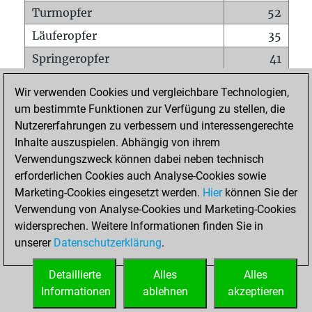
Turmopfer
52
Läuferopfer
35
Springeropfer
41
Bauernopfer
246
Wir verwenden Cookies und vergleichbare Technologien,
Matt auf vollem Brett
0
um bestimmte Funktionen zur Verfügung zu stellen, die
Nutzererfahrungen zu verbessern und interessengerechte
Bauer setzt Matt
0
Inhalte auszuspielen. Abhängig von ihrem
Erstickte Matts
0
Verwendungszweck können dabei neben technisch
Unterverwandlungen
1
erforderlichen Cookies auch Analyse-Cookies sowie
Marketing-Cookies eingesetzt werden.
Hier
können Sie der
Türme auf der siebten
3
Verwendung von Analyse-Cookies und Marketing-Cookies
widersprechen. Weitere Informationen finden Sie in
unserer
Datenschutzerklärung
.
STARTSEITE
Detaillierte
Alles
Alles
Informationen
ablehnen
akzeptieren