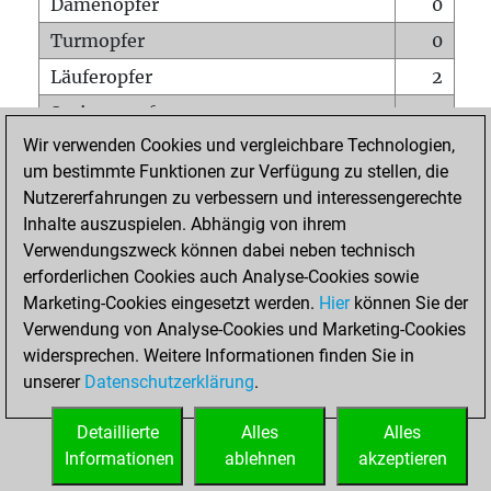
Damenopfer
0
Turmopfer
0
Läuferopfer
2
Springeropfer
0
Wir verwenden Cookies und vergleichbare Technologien,
Bauernopfer
1
um bestimmte Funktionen zur Verfügung zu stellen, die
Matt auf vollem Brett
0
Nutzererfahrungen zu verbessern und interessengerechte
Bauer setzt Matt
0
Inhalte auszuspielen. Abhängig von ihrem
Verwendungszweck können dabei neben technisch
Erstickte Matts
0
erforderlichen Cookies auch Analyse-Cookies sowie
Unterverwandlungen
0
Marketing-Cookies eingesetzt werden.
Hier
können Sie der
Verwendung von Analyse-Cookies und Marketing-Cookies
Türme auf der siebten
0
widersprechen. Weitere Informationen finden Sie in
unserer
Datenschutzerklärung
.
STARTSEITE
Detaillierte
Alles
Alles
Informationen
ablehnen
akzeptieren