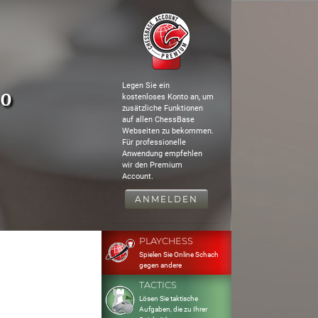
Legen Sie ein
00
kostenloses Konto an, um
zusätzliche Funktionen
auf allen ChessBase
Webseiten zu bekommen.
Für professionelle
Anwendung empfehlen
wir den Premium
Account.
ANMELDEN
PLAYCHESS
Spielen Sie Online Schach
gegen andere
TACTICS
Lösen Sie taktische
Aufgaben, die zu Ihrer