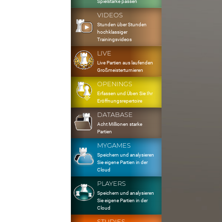
Spielstärke passen
VIDEOS
Stunden über Stunden
hochklassiger
Trainingsvideos
LIVE
Live Partien aus laufenden
Großmeisterturnieren
OPENINGS
Erfassen und Üben Sie Ihr
Eröffnungsrepertoire
DATABASE
Acht Millionen starke
Partien
MYGAMES
Speichern und analysieren
Sie eigene Partien in der
Cloud
PLAYERS
Speichern und analysieren
Sie eigene Partien in der
Cloud
STUDIES