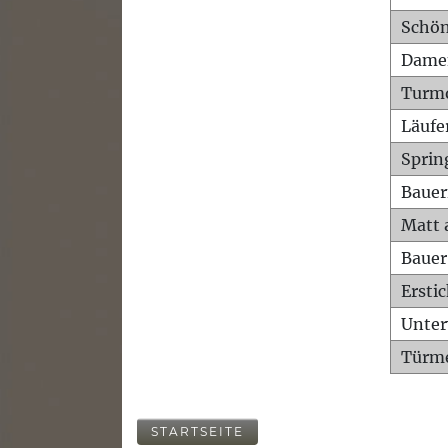
Schön
Dame
Turm
Läufe
Sprin
Bauer
Matt 
Bauer
Ersti
Unte
Türme
STARTSEITE