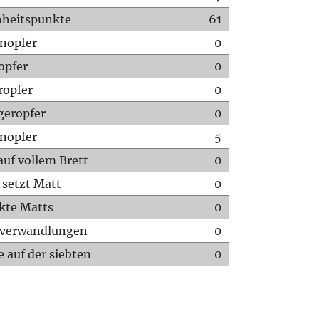
heitspunkte
61
nopfer
0
opfer
0
ropfer
0
geropfer
0
nopfer
5
auf vollem Brett
0
 setzt Matt
0
ckte Matts
0
rverwandlungen
0
 auf der siebten
0