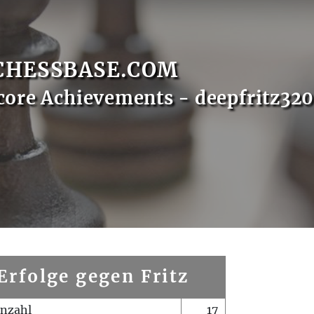
CHESSBASE.COM
core Achievements - deepfritz32
Erfolge gegen Fritz
enzahl
17