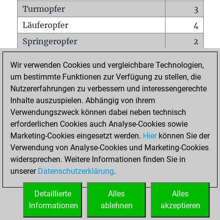
Turmopfer
3
Läuferopfer
4
Springeropfer
2
Bauernopfer
3
Wir verwenden Cookies und vergleichbare Technologien,
Matt auf vollem Brett
0
um bestimmte Funktionen zur Verfügung zu stellen, die
Nutzererfahrungen zu verbessern und interessengerechte
Bauer setzt Matt
0
Inhalte auszuspielen. Abhängig von ihrem
Erstickte Matts
0
Verwendungszweck können dabei neben technisch
Unterverwandlungen
0
erforderlichen Cookies auch Analyse-Cookies sowie
Marketing-Cookies eingesetzt werden.
Hier
können Sie der
Türme auf der siebten
0
Verwendung von Analyse-Cookies und Marketing-Cookies
widersprechen. Weitere Informationen finden Sie in
unserer
Datenschutzerklärung
.
STARTSEITE
Detaillierte
Alles
Alles
Informationen
ablehnen
akzeptieren