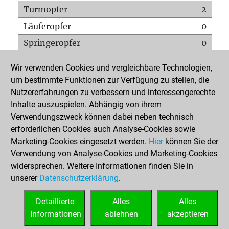
Turmopfer
2
Läuferopfer
0
Springeropfer
0
Bauernopfer
2
Wir verwenden Cookies und vergleichbare Technologien,
Matt auf vollem Brett
0
um bestimmte Funktionen zur Verfügung zu stellen, die
Nutzererfahrungen zu verbessern und interessengerechte
Bauer setzt Matt
0
Inhalte auszuspielen. Abhängig von ihrem
Erstickte Matts
0
Verwendungszweck können dabei neben technisch
Unterverwandlungen
0
erforderlichen Cookies auch Analyse-Cookies sowie
Marketing-Cookies eingesetzt werden.
Hier
können Sie der
Türme auf der siebten
0
Verwendung von Analyse-Cookies und Marketing-Cookies
widersprechen. Weitere Informationen finden Sie in
unserer
Datenschutzerklärung
.
STARTSEITE
Detaillierte
Alles
Alles
Informationen
ablehnen
akzeptieren