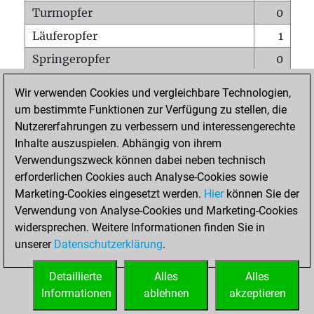
Turmopfer
0
Läuferopfer
1
Springeropfer
0
Bauernopfer
0
Wir verwenden Cookies und vergleichbare Technologien,
Matt auf vollem Brett
0
um bestimmte Funktionen zur Verfügung zu stellen, die
Nutzererfahrungen zu verbessern und interessengerechte
Bauer setzt Matt
0
Inhalte auszuspielen. Abhängig von ihrem
Erstickte Matts
0
Verwendungszweck können dabei neben technisch
Unterverwandlungen
0
erforderlichen Cookies auch Analyse-Cookies sowie
Marketing-Cookies eingesetzt werden.
Hier
können Sie der
Türme auf der siebten
0
Verwendung von Analyse-Cookies und Marketing-Cookies
widersprechen. Weitere Informationen finden Sie in
unserer
Datenschutzerklärung
.
STARTSEITE
Detaillierte
Alles
Alles
Informationen
ablehnen
akzeptieren