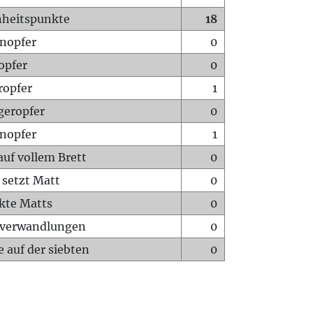
heitspunkte
18
nopfer
0
opfer
0
ropfer
1
geropfer
0
nopfer
1
auf vollem Brett
0
 setzt Matt
0
ckte Matts
0
rverwandlungen
0
 auf der siebten
0