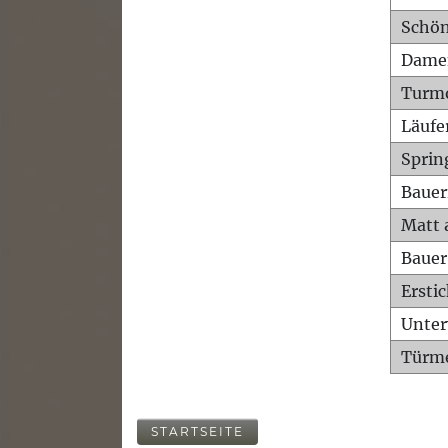
Schön
Dame
Turm
Läufe
Sprin
Bauer
Matt 
Bauer
Ersti
Unte
Türme
STARTSEITE