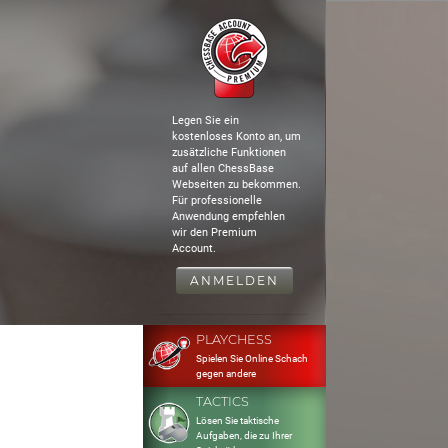
Legen Sie ein
kostenloses Konto an, um
zusätzliche Funktionen
auf allen ChessBase
Webseiten zu bekommen.
Für professionelle
Anwendung empfehlen
wir den Premium
Account.
ANMELDEN
PLAYCHESS
Spielen Sie Online Schach
gegen andere
TACTICS
Lösen Sie taktische
Aufgaben, die zu Ihrer