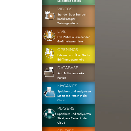
Spielstärke passen
VIDEOS
Stunden über Stunden
hochklassiger
Trainingsvideos
LIVE
Live Partien aus laufenden
Großmeisterturnieren
OPENINGS
Erfassen und Üben Sie Ihr
Eröffnungsrepertoire
DATABASE
Acht Millionen starke
Partien
MYGAMES
Speichern und analysieren
Sie eigene Partien in der
Cloud
PLAYERS
Speichern und analysieren
Sie eigene Partien in der
Cloud
STUDIES