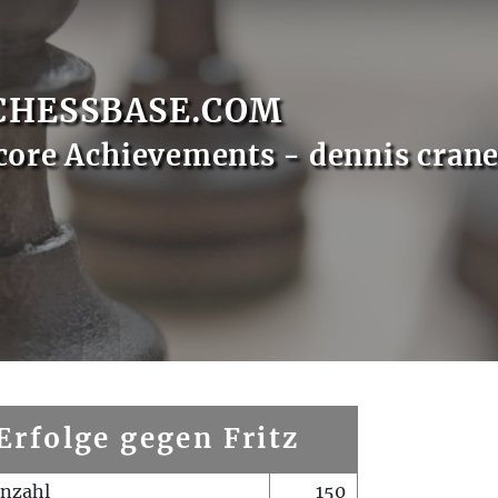
CHESSBASE.COM
core Achievements - dennis cran
Erfolge gegen Fritz
enzahl
150