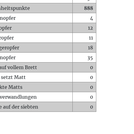
heitspunkte
888
nopfer
4
opfer
12
ropfer
11
geropfer
18
nopfer
35
auf vollem Brett
0
 setzt Matt
0
ckte Matts
0
rverwandlungen
0
 auf der siebten
0