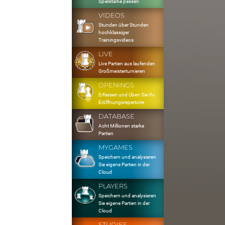
Spielstärke passen
VIDEOS
Stunden über Stunden
hochklassiger
Trainingsvideos
LIVE
Live Partien aus laufenden
Großmeisterturnieren
OPENINGS
Erfassen und Üben Sie Ihr
Eröffnungsrepertoire
DATABASE
Acht Millionen starke
Partien
MYGAMES
Speichern und analysieren
Sie eigene Partien in der
Cloud
PLAYERS
Speichern und analysieren
Sie eigene Partien in der
Cloud
STUDIES