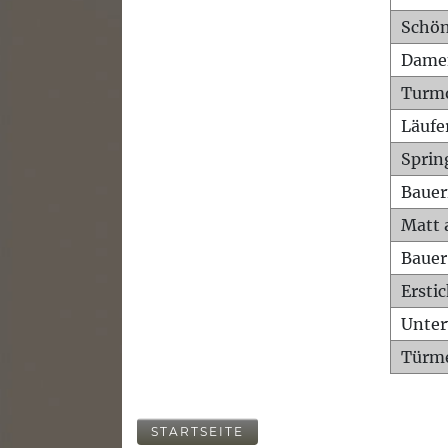
Schön
Dame
Turm
Läufe
Sprin
Bauer
Matt 
Bauer
Ersti
Unte
Türme
STARTSEITE