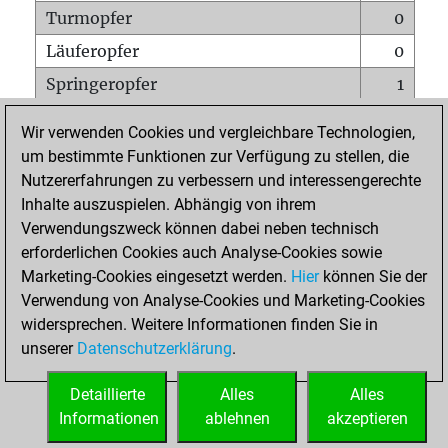
Turmopfer
0
Läuferopfer
0
Springeropfer
1
Bauernopfer
0
Wir verwenden Cookies und vergleichbare Technologien,
Matt auf vollem Brett
0
um bestimmte Funktionen zur Verfügung zu stellen, die
Nutzererfahrungen zu verbessern und interessengerechte
Bauer setzt Matt
0
Inhalte auszuspielen. Abhängig von ihrem
Erstickte Matts
0
Verwendungszweck können dabei neben technisch
Unterverwandlungen
0
erforderlichen Cookies auch Analyse-Cookies sowie
Marketing-Cookies eingesetzt werden.
Hier
können Sie der
Türme auf der siebten
0
Verwendung von Analyse-Cookies und Marketing-Cookies
widersprechen. Weitere Informationen finden Sie in
unserer
Datenschutzerklärung
.
STARTSEITE
Detaillierte
Alles
Alles
Informationen
ablehnen
akzeptieren