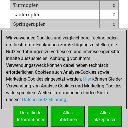
Turmopfer
0
Läuferopfer
0
Springeropfer
0
Bauernopfer
1
Wir verwenden Cookies und vergleichbare Technologien,
Matt auf vollem Brett
0
um bestimmte Funktionen zur Verfügung zu stellen, die
Nutzererfahrungen zu verbessern und interessengerechte
Bauer setzt Matt
0
Inhalte auszuspielen. Abhängig von ihrem
Erstickte Matts
0
Verwendungszweck können dabei neben technisch
Unterverwandlungen
0
erforderlichen Cookies auch Analyse-Cookies sowie
Marketing-Cookies eingesetzt werden.
Hier
können Sie der
Türme auf der siebten
0
Verwendung von Analyse-Cookies und Marketing-Cookies
widersprechen. Weitere Informationen finden Sie in
unserer
Datenschutzerklärung
.
STARTSEITE
Detaillierte
Alles
Alles
Informationen
ablehnen
akzeptieren