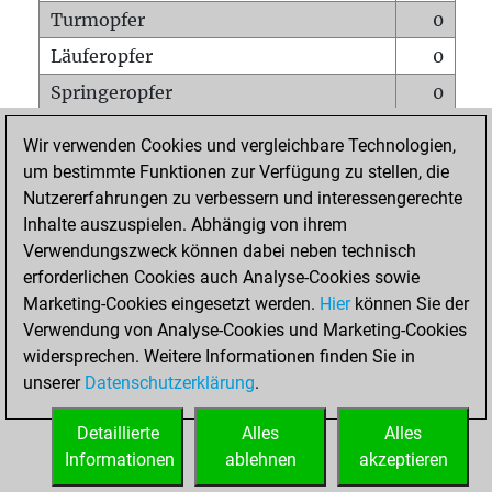
Turmopfer
0
Läuferopfer
0
Springeropfer
0
Bauernopfer
0
Wir verwenden Cookies und vergleichbare Technologien,
Matt auf vollem Brett
0
um bestimmte Funktionen zur Verfügung zu stellen, die
Nutzererfahrungen zu verbessern und interessengerechte
Bauer setzt Matt
0
Inhalte auszuspielen. Abhängig von ihrem
Erstickte Matts
0
Verwendungszweck können dabei neben technisch
Unterverwandlungen
0
erforderlichen Cookies auch Analyse-Cookies sowie
Marketing-Cookies eingesetzt werden.
Hier
können Sie der
Türme auf der siebten
0
Verwendung von Analyse-Cookies und Marketing-Cookies
widersprechen. Weitere Informationen finden Sie in
unserer
Datenschutzerklärung
.
STARTSEITE
Detaillierte
Alles
Alles
Informationen
ablehnen
akzeptieren