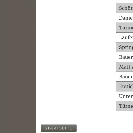
Schön
Dame
Turm
Läufe
Sprin
Bauer
Matt 
Bauer
Ersti
Unte
Türme
STARTSEITE