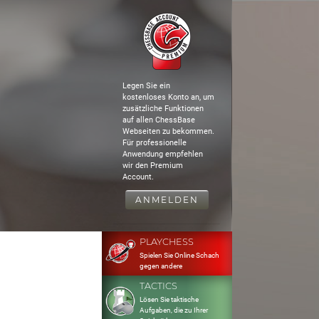
Legen Sie ein
kostenloses Konto an, um
zusätzliche Funktionen
auf allen ChessBase
Webseiten zu bekommen.
Für professionelle
Anwendung empfehlen
wir den Premium
Account.
ANMELDEN
PLAYCHESS
Spielen Sie Online Schach
gegen andere
TACTICS
Lösen Sie taktische
Aufgaben, die zu Ihrer