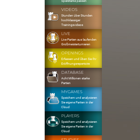
Spielstärke passen
VIDEOS
Stunden über Stunden
hochklassiger
Trainingsvideos
LIVE
Live Partien aus laufenden
Großmeisterturnieren
OPENINGS
Erfassen und Üben Sie Ihr
Eröffnungsrepertoire
DATABASE
Acht Millionen starke
Partien
MYGAMES
Speichern und analysieren
Sie eigene Partien in der
Cloud
PLAYERS
Speichern und analysieren
Sie eigene Partien in der
Cloud
STUDIES