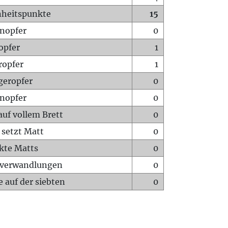
heitspunkte
15
nopfer
0
opfer
1
ropfer
1
geropfer
0
nopfer
0
auf vollem Brett
0
 setzt Matt
0
ckte Matts
0
rverwandlungen
0
 auf der siebten
0