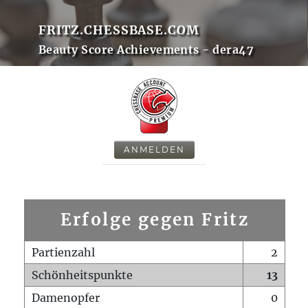
FRITZ.CHESSBASE.COM
Beauty Score Achievements - dera47
ANMELDEN
Erfolge gegen Fritz
Partienzahl
2
Schönheitspunkte
13
Damenopfer
0