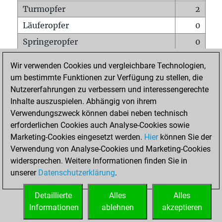
Turmopfer
2
Läuferopfer
0
Springeropfer
0
Bauernopfer
0
Wir verwenden Cookies und vergleichbare Technologien,
Matt auf vollem Brett
0
um bestimmte Funktionen zur Verfügung zu stellen, die
Nutzererfahrungen zu verbessern und interessengerechte
Bauer setzt Matt
0
Inhalte auszuspielen. Abhängig von ihrem
Erstickte Matts
0
Verwendungszweck können dabei neben technisch
Unterverwandlungen
0
erforderlichen Cookies auch Analyse-Cookies sowie
Marketing-Cookies eingesetzt werden.
Hier
können Sie der
Türme auf der siebten
0
Verwendung von Analyse-Cookies und Marketing-Cookies
widersprechen. Weitere Informationen finden Sie in
unserer
Datenschutzerklärung
.
STARTSEITE
Detaillierte
Alles
Alles
Informationen
ablehnen
akzeptieren