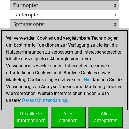
Turmopfer
0
Läuferopfer
0
Springeropfer
0
Bauernopfer
0
Wir verwenden Cookies und vergleichbare Technologien,
Matt auf vollem Brett
0
um bestimmte Funktionen zur Verfügung zu stellen, die
Nutzererfahrungen zu verbessern und interessengerechte
Bauer setzt Matt
0
Inhalte auszuspielen. Abhängig von ihrem
Erstickte Matts
0
Verwendungszweck können dabei neben technisch
Unterverwandlungen
0
erforderlichen Cookies auch Analyse-Cookies sowie
Marketing-Cookies eingesetzt werden.
Hier
können Sie der
Türme auf der siebten
0
Verwendung von Analyse-Cookies und Marketing-Cookies
widersprechen. Weitere Informationen finden Sie in
unserer
Datenschutzerklärung
.
STARTSEITE
Detaillierte
Alles
Alles
Informationen
ablehnen
akzeptieren